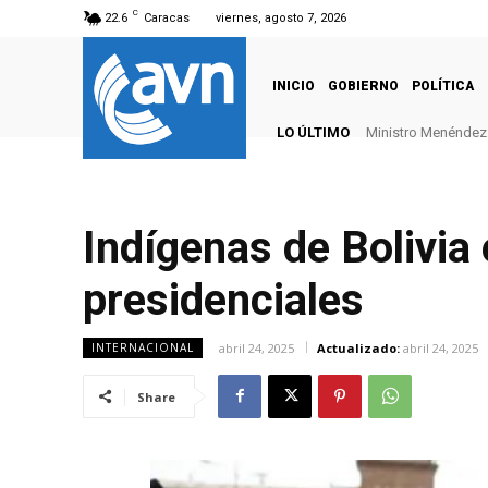
C
22.6
Caracas
viernes, agosto 7, 2026
INICIO
GOBIERNO
POLÍTICA
LO ÚLTIMO
Ministro Menéndez: 
Indígenas de Bolivia 
presidenciales
abril 24, 2025
Actualizado:
abril 24, 2025
INTERNACIONAL
Share