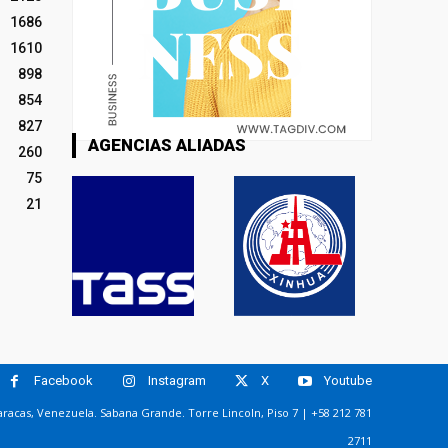
1686
1610
898
854
827
AGENCIAS ALIADAS
260
75
21
Facebook
Instagram
X
Youtube
racas, Venezuela. Sabana Grande. Torre Lincoln, Piso 7 | +58 212 781
2711