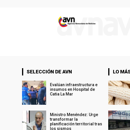
SELECCIÓN DE AVN
LO MÁS
Evalúan infraestructura e
insumos en Hospital de
Catia La Mar
Ministro Menéndez: Urge
transformar la
planificación territorial tras
los sismos