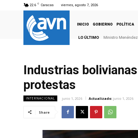
C
22.6
Caracas
viernes, agosto 7, 2026
INICIO
GOBIERNO
POLÍTICA
LO ÚLTIMO
Ministro Menéndez: 
Industrias bolivianas
protestas
junio 1, 2026
Actualizado:
junio 1, 2026
INTERNACIONAL
Share