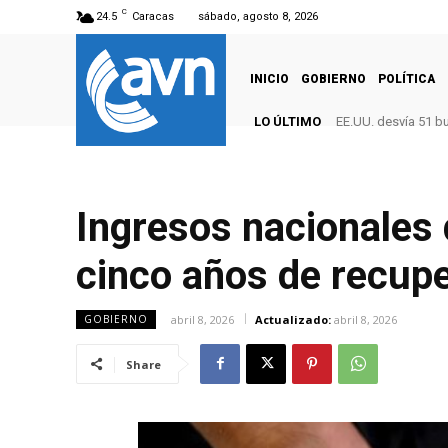
C
24.5
Caracas
sábado, agosto 8, 2026
INICIO
GOBIERNO
POLÍTICA
LO ÚLTIMO
EE.UU. desvía 51 b
Ingresos nacionales 
cinco años de recup
abril 8, 2026
Actualizado:
abril 8, 2026
GOBIERNO
Share