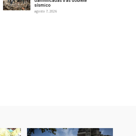
damnificadas tras doblete
sísmico
agosto 7, 2026