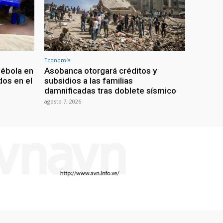
Economía
 ébola en
Asobanca otorgará créditos y
os en el
subsidios a las familias
damnificadas tras doblete sísmico
agosto 7, 2026