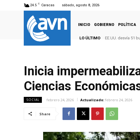
C
24.5
Caracas
sábado, agosto 8, 2026
INICIO
GOBIERNO
POLÍTICA
LO ÚLTIMO
EE.UU. desvía 51 b
Inicia impermeabiliz
Ciencias Económicas
febrero 24, 2026
Actualizado:
febrero 24, 2026
SOCIAL
Share