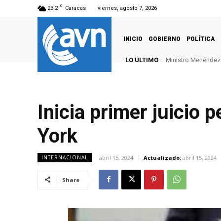
C
23.2
Caracas
viernes, agosto 7, 2026
INICIO
GOBIERNO
POLÍTICA
LO ÚLTIMO
Ministro Menéndez: 
Inicia primer juicio
York
abril 15, 2024
Actualizado:
abril 15, 2024
INTERNACIONAL
Share