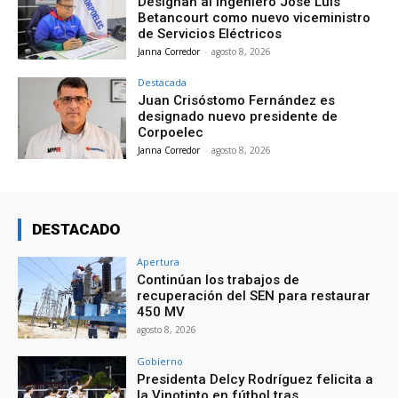
Designan al ingeniero José Luis
Betancourt como nuevo viceministro
de Servicios Eléctricos
Janna Corredor
-
agosto 8, 2026
Destacada
Juan Crisóstomo Fernández es
designado nuevo presidente de
Corpoelec
Janna Corredor
-
agosto 8, 2026
DESTACADO
Apertura
Continúan los trabajos de
recuperación del SEN para restaurar
450 MV
agosto 8, 2026
Gobierno
Presidenta Delcy Rodríguez felicita a
la Vinotinto en fútbol tras