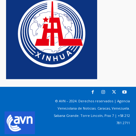
© AVN – 2024. Derechos reservados | Agencia
Venezolana de Noticias. Caracas, Venezuela.
Sabana Grande. Torre Lincoln, Piso 7 | +58 212
781 2711