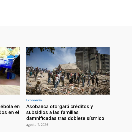
Economía
 ébola en
Asobanca otorgará créditos y
os en el
subsidios a las familias
damnificadas tras doblete sísmico
agosto 7, 2026