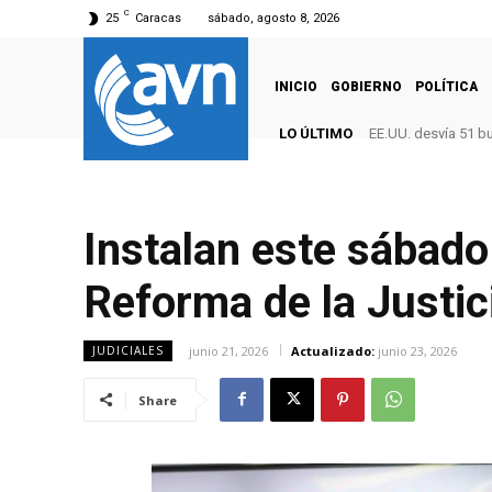
C
25
Caracas
sábado, agosto 8, 2026
INICIO
GOBIERNO
POLÍTICA
LO ÚLTIMO
EE.UU. desvía 51 b
Instalan este sábado 
Reforma de la Justic
junio 21, 2026
Actualizado:
junio 23, 2026
JUDICIALES
Share