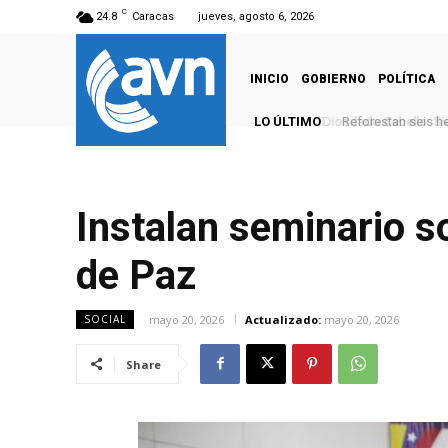
C
24.8
Caracas
jueves, agosto 6, 2026
INICIO
GOBIERNO
POLÍTICA
LO ÚLTIMO
Reforestan seis hec
Instalan seminario 
de Paz
mayo 20, 2026
Actualizado:
mayo 20, 2026
SOCIAL
Share