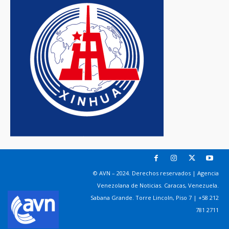
© AVN – 2024. Derechos reservados | Agencia
Venezolana de Noticias. Caracas, Venezuela.
Sabana Grande. Torre Lincoln, Piso 7 | +58 212
781 2711