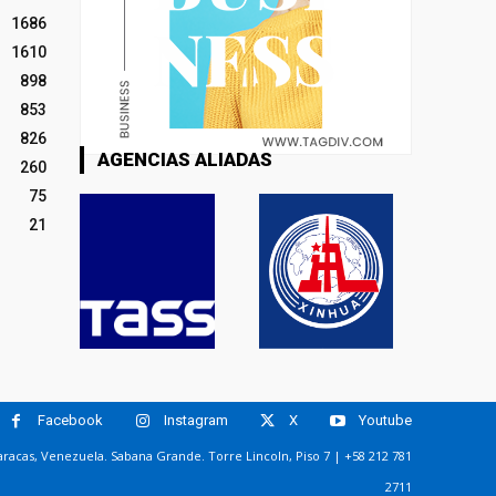
1686
1610
898
853
826
AGENCIAS ALIADAS
260
75
21
Facebook
Instagram
X
Youtube
racas, Venezuela. Sabana Grande. Torre Lincoln, Piso 7 | +58 212 781
2711