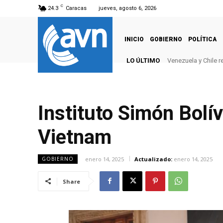
C
24.3
Caracas
jueves, agosto 6, 2026
INICIO
GOBIERNO
POLÍTICA
LO ÚLTIMO
Venezuela y Chile 
Instituto Simón Bolí
Vietnam
enero 14, 2025
Actualizado:
enero 14, 2025
GOBIERNO
Share