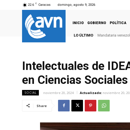
C
22.6
Caracas
domingo, agosto 9, 2026
INICIO
GOBIERNO
POLÍTICA
LO ÚLTIMO
Mandataria venezola
Intelectuales de IDE
en Ciencias Sociales
noviembre 20, 2024
Actualizado:
noviembre 20, 20
SOCIAL
Share