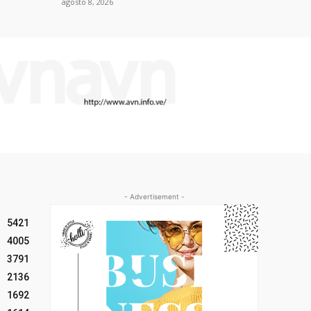
agosto 8, 2026
- Advertisement -
5421
4005
3791
2136
1692