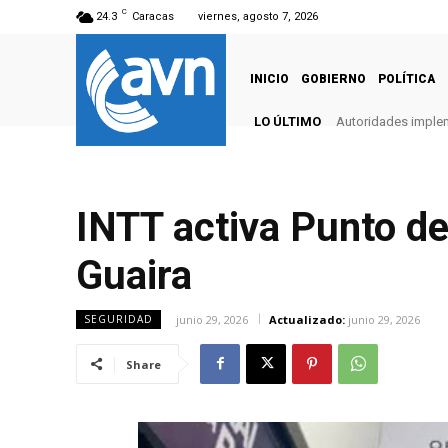
C
24.3
Caracas
viernes, agosto 7, 2026
INICIO
GOBIERNO
POLÍTICA
LO ÚLTIMO
Autoridades imple
INTT activa Punto de
Guaira
junio 29, 2026
Actualizado:
junio 29, 2026
SEGURIDAD
Share