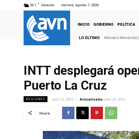
C
26.1
Caracas
viernes, agosto 7, 2026
INICIO
GOBIERNO
POLÍTICA
LO ÚLTIMO
Ministro Menéndez: 
INTT desplegará oper
Puerto La Cruz
julio 22, 2025
Actualizado:
julio 22, 2025
REGIONES
Share