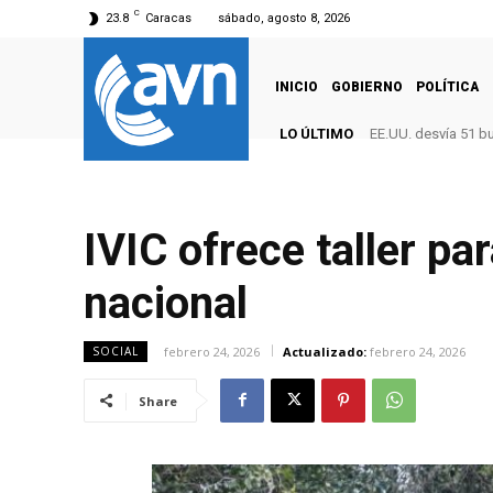
C
23.8
Caracas
sábado, agosto 8, 2026
INICIO
GOBIERNO
POLÍTICA
LO ÚLTIMO
EE.UU. desvía 51 b
IVIC ofrece taller pa
nacional
febrero 24, 2026
Actualizado:
febrero 24, 2026
SOCIAL
Share