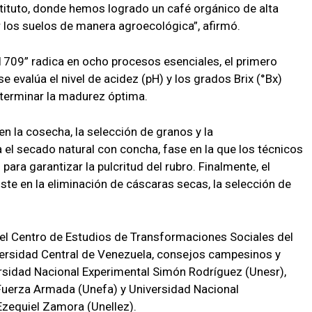
tituto, donde hemos logrado un café orgánico de alta
r los suelos de manera agroecológica”, afirmó.
 1709” radica en ocho procesos esenciales, el primero
se evalúa el nivel de acidez (pH) y los grados Brix (°Bx)
eterminar la madurez óptima.
en la cosecha, la selección de granos y la
 el secado natural con concha, fase en la que los técnicos
ara garantizar la pulcritud del rubro. Finalmente, el
iste en la eliminación de cáscaras secas, la selección de
del Centro de Estudios de Transformaciones Sociales del
versidad Central de Venezuela, consejos campesinos y
rsidad Nacional Experimental Simón Rodríguez (Unesr),
 Fuerza Armada (Unefa) y Universidad Nacional
Ezequiel Zamora (Unellez).