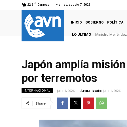
C
22.6
Caracas
viernes, agosto 7, 2026
INICIO
GOBIERNO
POLÍTICA
LO ÚLTIMO
Ministro Menéndez: 
Japón amplía misión
por terremotos
julio 1, 2026
Actualizado:
julio 1, 2026
INTERNACIONAL
Share