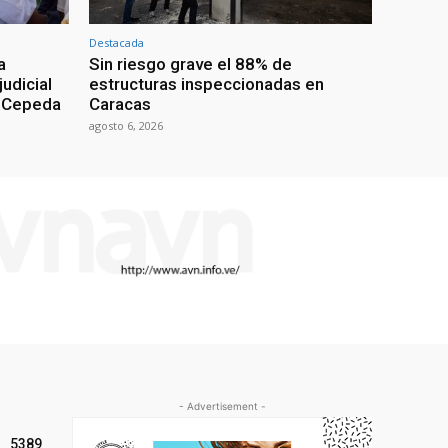
Destacada
a
Sin riesgo grave el 88% de
udicial
estructuras inspeccionadas en
n Cepeda
Caracas
agosto 6, 2026
- Advertisement -
5389