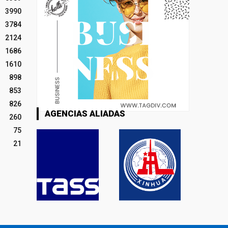
3990
3784
2124
1686
1610
898
853
826
AGENCIAS ALIADAS
260
75
21