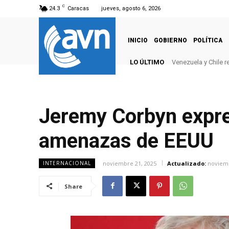
C
24.3
Caracas
jueves, agosto 6, 2026
INICIO
GOBIERNO
POLÍTICA
LO ÚLTIMO
Venezuela y Chile 
Jeremy Corbyn expre
amenazas de EEUU
noviembre 21, 2025
Actualizado:
noviemb
INTERNACIONAL
Share