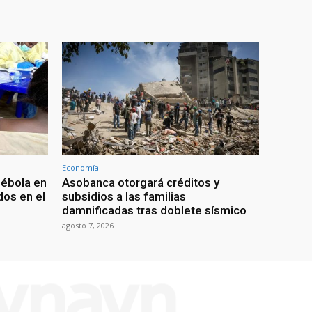
Economía
 ébola en
Asobanca otorgará créditos y
os en el
subsidios a las familias
damnificadas tras doblete sísmico
agosto 7, 2026