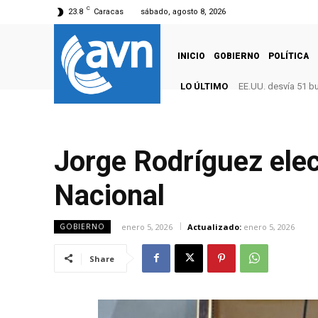
C
23.8
Caracas
sábado, agosto 8, 2026
INICIO
GOBIERNO
POLÍTICA
LO ÚLTIMO
EE.UU. desvía 51 b
Jorge Rodríguez ele
Nacional
enero 5, 2026
Actualizado:
enero 5, 2026
GOBIERNO
Share