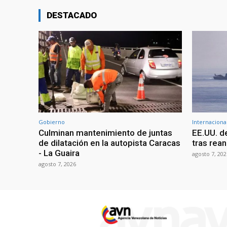
DESTACADO
Gobierno
Internaciona
Culminan mantenimiento de juntas
EE.UU. d
de dilatación en la autopista Caracas
tras rean
- La Guaira
agosto 7, 202
agosto 7, 2026