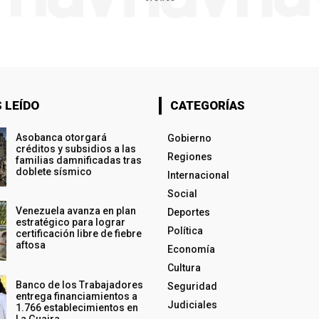
 LEÍDO
CATEGORÍAS
Asobanca otorgará
Gobierno
créditos y subsidios a las
Regiones
familias damnificadas tras
doblete sísmico
Internacional
Social
Venezuela avanza en plan
Deportes
estratégico para lograr
Política
certificación libre de fiebre
aftosa
Economía
Cultura
Banco de los Trabajadores
Seguridad
entrega financiamientos a
Judiciales
1.766 establecimientos en
La Guaira