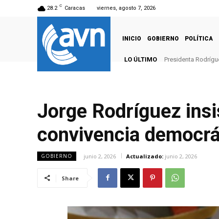
C
28.2
Caracas
viernes, agosto 7, 2026
INICIO
GOBIERNO
POLÍTICA
LO ÚLTIMO
Presidenta Rodrígue
Jorge Rodríguez insis
convivencia democrá
junio 2, 2026
Actualizado:
junio 2, 2026
GOBIERNO
Share