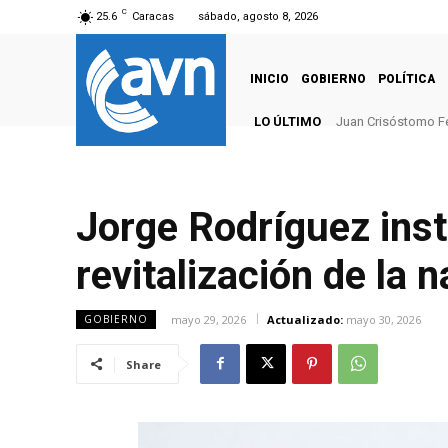
C
25.6
Caracas
sábado, agosto 8, 2026
INICIO
GOBIERNO
POLÍTICA
LO ÚLTIMO
Juan Crisóstomo F
Jorge Rodríguez inst
revitalización de la 
mayo 29, 2026
Actualizado:
mayo 30, 2026
GOBIERNO
Share