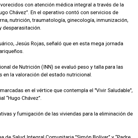
avorecidos con atención médica integral a través de la
ugo Chávez”. En el operativo contó con servicios de
rna, nutrición, traumatología, ginecología, inmunización,
 y desparasitación.
uárico, Jesús Rojas, señaló que en esta mega jornada
ariqueños.
cional de Nutrición (INN) se evaluó peso y talla para las
n la valoración del estado nutricional.
marcadas en el vértice que contempla el "Vivir Saludable",
ial “Hugo Chávez”.
ivas y fumigación de las viviendas para la eliminación de
ea de Salud Integral Comunitaria "Simón Bolívar” y “Padre