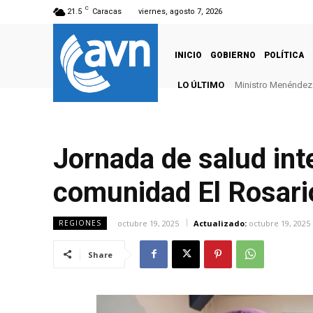
C
21.5
Caracas
viernes, agosto 7, 2026
INICIO
GOBIERNO
POLÍTICA
LO ÚLTIMO
Ministro Menéndez: 
Jornada de salud inte
comunidad El Rosari
octubre 19, 2025
Actualizado:
octubre 19, 2025
REGIONES
Share