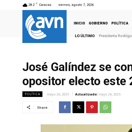
C
28.2
Caracas
viernes, agosto 7, 2026
INICIO
GOBIERNO
POLÍTICA
LO ÚLTIMO
Presidenta Rodrígue
José Galíndez se co
opositor electo este
mayo 26, 2025
Actualizado:
mayo 26, 2025
POLÍTICA
Share