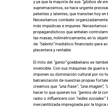
y ya que la mayoría de sus
globos de en
supremacismos, se hace urgente precisar
patentes y latentes, que transitan hoy en
Necesitamos combatir organizadamente a
más impúdicas e impunes. Necesitamos u
propagandísticos que anhelan controlarno
las masas, milimétricamente, en lo objet
de
talento
mediático financiado para ac
placentera y rentable.
El mito del
genio
goebbeliano es también
invencible. Con sus máquinas de guerra 
imponen su dominación cultural por no h
balcanización de nuestras propias forta
creamos que
una frase
,
una imagen
,
hacer lo que quieren los
genios de la co
radio o
influencers
con
redes sociales
.
mercantilizada impregnada por la lógica d