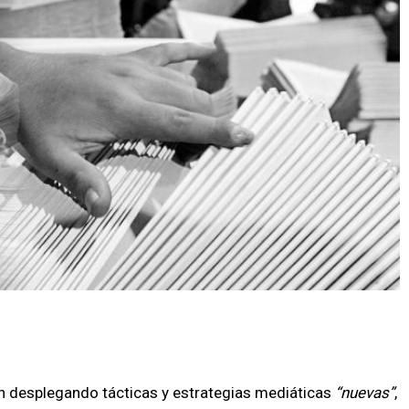
án desplegando tácticas y estrategias mediáticas
nuevas
,