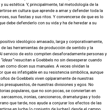
 su estética. Y, principalmente, tal metodología de la
rtirse en cultura que aprende a amar y defender toda la
éroes, sus fiestas y sus ritos. Y convencerse de que es lo
ue debe defenderlo con su vida y ha de heredar a su
positivo ideológico amasado, larga y corporativamente,
 de las herramientas de producción de sentido y la
l servicio de esto compiten desaforadamente personas y
s
ideas
resucitan a Goebbels no sin desesperar cuando
nan como dicen sus manuales. A veces olvidan la
or que es infatigable en su resistencia simbólica, aunque
etoños de Goebbels viven opíparamente de nuestras
os presupuestos, de nuestras divisiones y egos. No
torias populares, que no son pocas, se conviertan en
 sarcasmos, ironías, cancioneros, dramaturgias y todo
rano que tarde, nos ayude a conjurar los efectos de las
rtirse en lucha (o conjunto de luchas) desde el campo