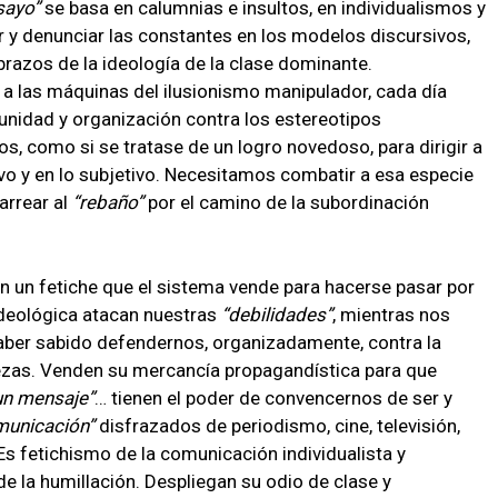
sayo
se basa en calumnias e insultos, en individualismos y
 y denunciar las constantes en los modelos discursivos,
 brazos de la ideología de la clase dominante.
 las máquinas del ilusionismo manipulador, cada día
nidad y organización contra los estereotipos
s, como si se tratase de un logro novedoso, para dirigir a
ivo y en lo subjetivo. Necesitamos combatir a esa especie
arrear al
rebaño
por el camino de la subordinación
 un fetiche que el sistema vende para hacerse pasar por
ideológica atacan nuestras
debilidades
, mientras nos
aber sabido defendernos, organizadamente, contra la
lezas. Venden su mercancía propagandística para que
un mensaje
… tienen el poder de convencernos de ser y
municación
disfrazados de periodismo, cine, televisión,
 Es fetichismo de la comunicación individualista y
e la humillación. Despliegan su odio de clase y