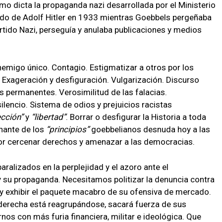
omo dicta la propaganda nazi desarrollada por el Ministerio
do de Adolf Hitler en 1933 mientras Goebbels pergeñaba
rtido Nazi, perseguía y anulaba publicaciones y medios
nemigo único. Contagio. Estigmatizar a otros por los
. Exageración y desfiguración. Vulgarización. Discurso
 permanentes. Verosimilitud de las falacias.
lencio. Sistema de odios y prejuicios racistas
ección
y
libertad
. Borrar o desfigurar la Historia a toda
nante de los
principios
goebbelianos desnuda hoy a las
or cercenar derechos y amenazar a las democracias.
alizados en la perplejidad y el azoro ante el
 su propaganda. Necesitamos politizar la denuncia contra
y exhibir el paquete macabro de su ofensiva de mercado.
 derecha está reagrupándose, sacará fuerza de sus
rnos con más furia financiera, militar e ideológica. Que