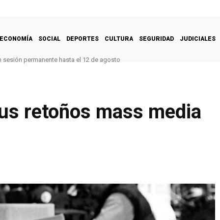
ECONOMÍA
SOCIAL
DEPORTES
CULTURA
SEGURIDAD
JUDICIALES
n sesión permanente hasta el 12 de agosto
o juntas de dilatación para reforzar la seguridad del Viaducto N° 1 de la Cara
us retoños mass media