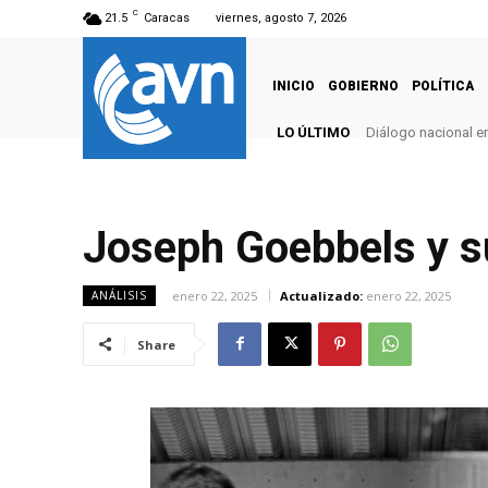
C
21.5
Caracas
viernes, agosto 7, 2026
INICIO
GOBIERNO
POLÍTICA
LO ÚLTIMO
Diálogo nacional e
Sustituyen cuatr
Joseph Goebbels y s
enero 22, 2025
Actualizado:
enero 22, 2025
ANÁLISIS
Share