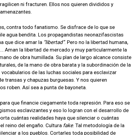
ilicen ni fracturen. Ellos nos quieren divididos y
 amenazantes.
tes, contra todo fanatismo. Se disfrace de lo que se
ile agua bendita. Los propagandistas neonazifascistas
ha que dice amar la
libertad
. Pero no la libertad humana,
ídica… Aman la libertad de mercado y muy particularmente la
 mano de obra humillada. Su plan de largo alcance consiste
urales, de la mano de obra barata y la subordinación de la
 vocabularios de las luchas sociales para esclavizar
d de transas y chapuzas burguesas. Y nos quieren
nos roben. Así sea a punta de bayoneta.
s para que financie ciegamente toda represión. Para eso se
gismos esclavizantes y eso lo logran con el desarrollo de
rta cuántas realidades haya que silenciar o cuántas
 el reino del engaño. Cultura
fake
. Tal metodología de la
ilenciar a los pueblos. Cortarles toda posibilidad de