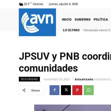
C
25.9
Caracas
jueves, agosto 6, 2026
INICIO
GOBIERNO
POLÍTICA
LO ÚLTIMO
Venezuela vence 5
JPSUV y PNB coordin
comunidades
noviembre 25, 2025
Actualizado:
noviembre 2
SEGURIDAD
Share