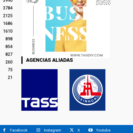
3990
3784
2125
1686
1610
898
854
827
AGENCIAS ALIADAS
260
75
21
Facebook
Instagram
X
Youtube