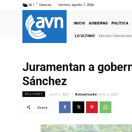
C
26.1
Caracas
viernes, agosto 7, 2026
INICIO
GOBIERNO
POLÍTICA
LO ÚLTIMO
Ministro Menéndez: 
Juramentan a gobern
Sánchez
junio 3, 2025
Actualizado:
junio 3, 2025
REGIONES
Share