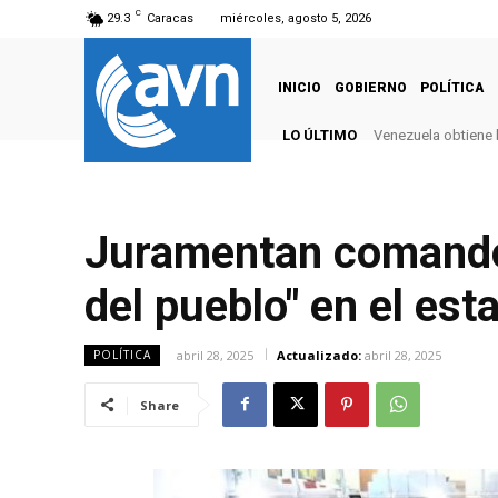
C
29.3
Caracas
miércoles, agosto 5, 2026
INICIO
GOBIERNO
POLÍTICA
LO ÚLTIMO
Venezuela obtiene 
Juramentan comando
del pueblo" en el es
abril 28, 2025
Actualizado:
abril 28, 2025
POLÍTICA
Share