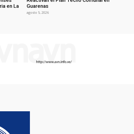
enses
Reactivan el Plan Techo Comunal en
ria en La
Guarenas
agosto 5, 2026