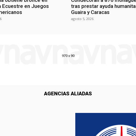
a obtiene bronce en
Condecoran a 876 monagu
na Ecuestre en Juegos
tras prestar ayuda humanita
mericanos
Guaira y Caracas
6
agosto 5, 2026
AGENCIAS ALIADAS