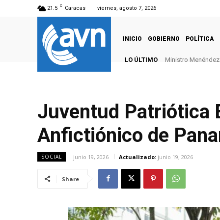
C
21.5
Caracas
viernes, agosto 7, 2026
INICIO
GOBIERNO
POLÍTICA
LO ÚLTIMO
Ministro Menéndez: 
Juventud Patriótica
Anfictiónico de Pan
junio 19, 2026
Actualizado:
junio 19, 2026
SOCIAL
Share