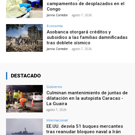
campamentos de desplazados en el
Congo
Janna Corredor
-
agosto 7, 2026
Economía
Asobanca otorgará créditos y
subsidios a las familias damnificadas
tras doblete sísmico
Janna Corredor
-
agosto 7, 2026
DESTACADO
Gobierno
Culminan mantenimiento de juntas de
dilatación en la autopista Caracas -
La Guaira
agosto 7, 2026
Internacional
EE.UU. desvía 51 buques mercantes
tras reanudar bloqueo naval a Irán