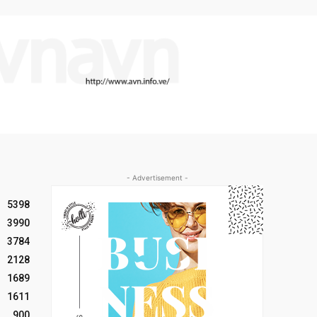
- Advertisement -
5398
3990
3784
2128
1689
1611
900