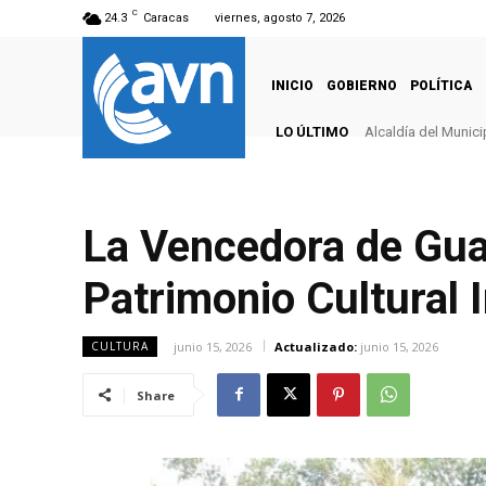
C
24.3
Caracas
viernes, agosto 7, 2026
INICIO
GOBIERNO
POLÍTICA
LO ÚLTIMO
Alcaldía del Munici
La Vencedora de Gua
Patrimonio Cultural 
junio 15, 2026
Actualizado:
junio 15, 2026
CULTURA
Share