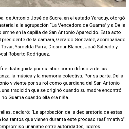
l de Antonio José de Sucre, en el estado Yaracuy, otorgó
material a la agrupación “La Vencedora de Guama” y a Delia
emne en la capilla de San Antonio Aparecido. Este acto
l presidente de la cámara, Geraldo González, acompañado
 Tovar, Ysmelda Parra, Diosmar Blanco, José Salcedo y
ocal Roberto Rodríguez.
ue distinguida por su labor como difusora de las
anza, la música y la memoria colectiva. Por su parte, Delia
io viviente por su rol como guardiana del San Antonio
 una tradición que se originó cuando su madre encontró
l río Guama cuando ella era niña.
elles, declaró: “La aprobación de la declaratoria de estas
 los tantos que vienen durante este proceso reafirmativo”.
ompromiso unánime entre autoridades, líderes