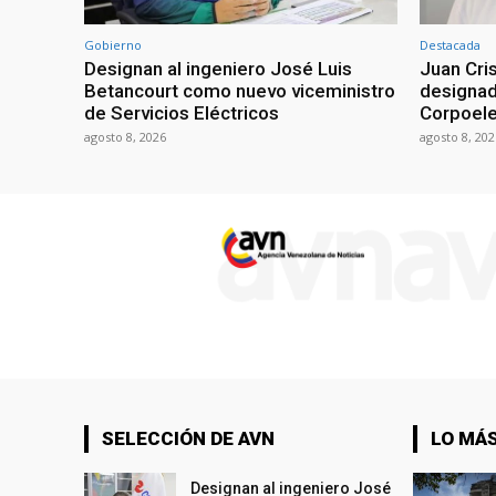
Gobierno
Destacada
Designan al ingeniero José Luis
Juan Cri
Betancourt como nuevo viceministro
designad
de Servicios Eléctricos
Corpoel
agosto 8, 2026
agosto 8, 202
SELECCIÓN DE AVN
LO MÁS
Designan al ingeniero José