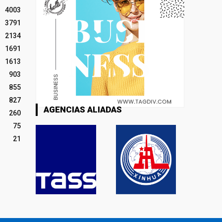
4003
3791
2134
1691
1613
903
855
827
AGENCIAS ALIADAS
260
75
21