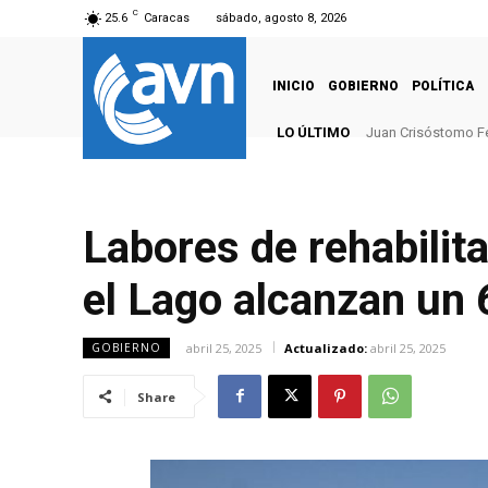
C
25.6
Caracas
sábado, agosto 8, 2026
INICIO
GOBIERNO
POLÍTICA
LO ÚLTIMO
Juan Crisóstomo F
Labores de rehabilit
el Lago alcanzan un
abril 25, 2025
Actualizado:
abril 25, 2025
GOBIERNO
Share