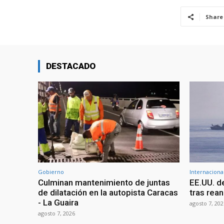
Share
DESTACADO
Gobierno
Internaciona
Culminan mantenimiento de juntas
EE.UU. d
de dilatación en la autopista Caracas
tras rean
- La Guaira
agosto 7, 202
agosto 7, 2026