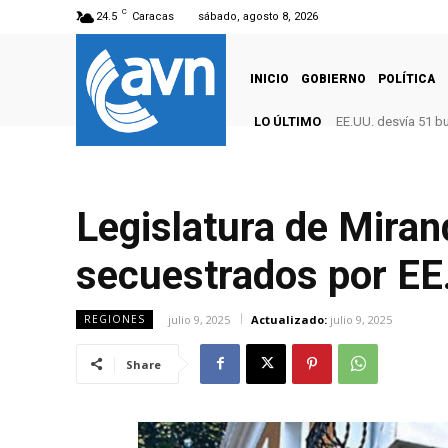
C
24.5
Caracas
sábado, agosto 8, 2026
INICIO
GOBIERNO
POLÍTICA
LO ÚLTIMO
EE.UU. desvía 51 b
Legislatura de Miran
secuestrados por EE
julio 9, 2025
Actualizado:
julio 9, 2025
REGIONES
Share