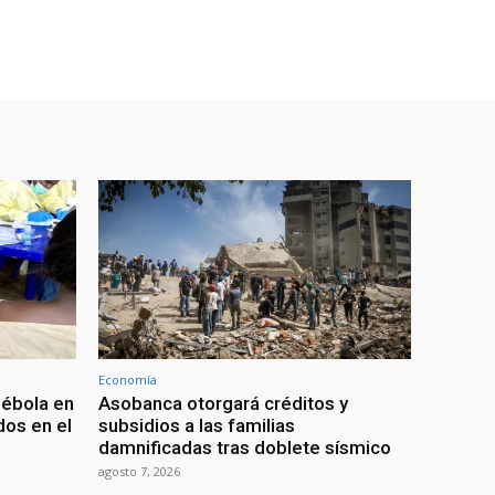
Economía
 ébola en
Asobanca otorgará créditos y
os en el
subsidios a las familias
damnificadas tras doblete sísmico
agosto 7, 2026