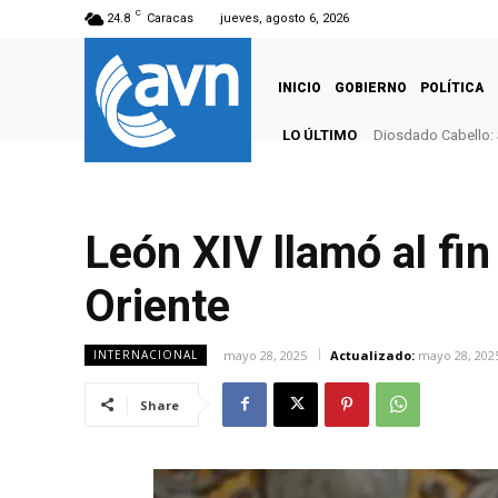
C
24.8
Caracas
jueves, agosto 6, 2026
INICIO
GOBIERNO
POLÍTICA
LO ÚLTIMO
Diosdado Cabello: 
León XIV llamó al fin
Oriente
mayo 28, 2025
Actualizado:
mayo 28, 202
INTERNACIONAL
Share