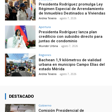
Presidenta Rodríguez promulga Ley
Régimen Especial de Arrendamiento
de Inmuebles Destinados a Viviendas
Andrea Teixeira
-
agosto 7, 2026
Apertura
Presidenta Rodríguez lanza plan
crediticio con subsidio directo para
juntas de condominio
Wuinder Urbina
-
agosto 7, 2026
Regiones
Bachean 1,9 kilómetros de vialidad
urbana en municipio Campo Elías del
estado Mérida
Andrea Teixeira
-
agosto 7, 2026
DESTACADO
Gobierno
Comisión Presidencial de