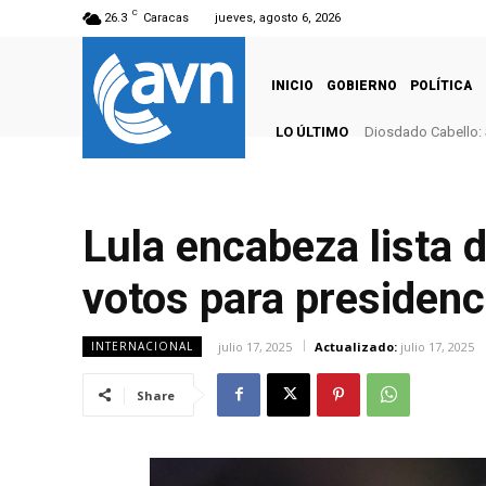
C
26.3
Caracas
jueves, agosto 6, 2026
INICIO
GOBIERNO
POLÍTICA
LO ÚLTIMO
Diosdado Cabello: 
Lula encabeza lista 
votos para presidenc
julio 17, 2025
Actualizado:
julio 17, 2025
INTERNACIONAL
Share