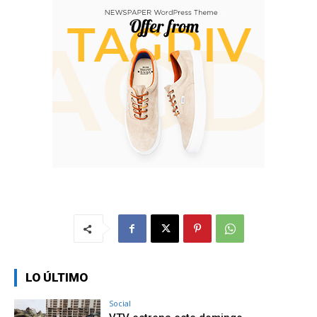
LO ÚLTIMO
Social