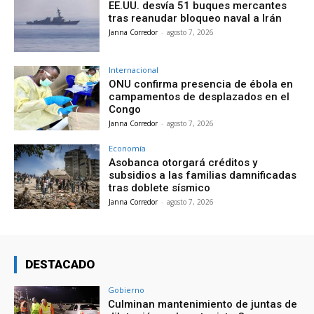
EE.UU. desvía 51 buques mercantes
tras reanudar bloqueo naval a Irán
Janna Corredor
-
agosto 7, 2026
Internacional
ONU confirma presencia de ébola en
campamentos de desplazados en el
Congo
Janna Corredor
-
agosto 7, 2026
Economía
Asobanca otorgará créditos y
subsidios a las familias damnificadas
tras doblete sísmico
Janna Corredor
-
agosto 7, 2026
DESTACADO
Gobierno
Culminan mantenimiento de juntas de