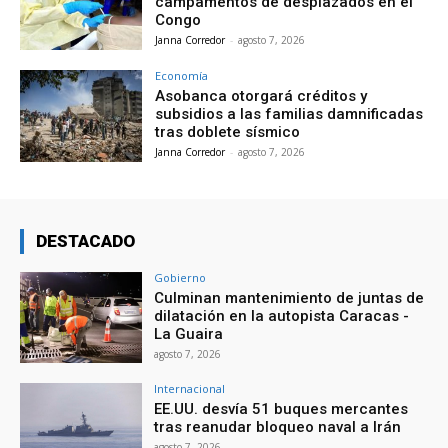
campamentos de desplazados en el
Congo
Janna Corredor
-
agosto 7, 2026
Economía
Asobanca otorgará créditos y
subsidios a las familias damnificadas
tras doblete sísmico
Janna Corredor
-
agosto 7, 2026
DESTACADO
Gobierno
Culminan mantenimiento de juntas de
dilatación en la autopista Caracas -
La Guaira
agosto 7, 2026
Internacional
EE.UU. desvía 51 buques mercantes
tras reanudar bloqueo naval a Irán
agosto 7, 2026