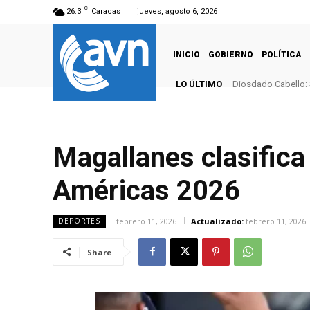
C
26.3
Caracas
jueves, agosto 6, 2026
INICIO
GOBIERNO
POLÍTICA
LO ÚLTIMO
Diosdado Cabello: 
Magallanes clasifica 
Américas 2026
febrero 11, 2026
Actualizado:
febrero 11, 2026
DEPORTES
Share