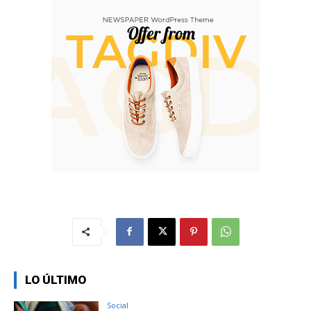
LO ÚLTIMO
Social