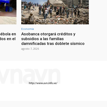
Economía
 ébola en
Asobanca otorgará créditos y
os en el
subsidios a las familias
damnificadas tras doblete sísmico
agosto 7, 2026