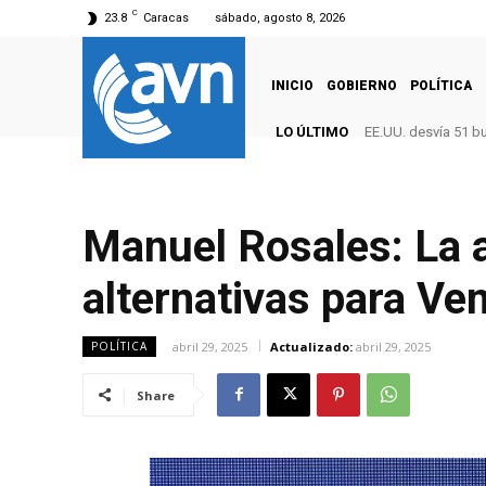
C
23.8
Caracas
sábado, agosto 8, 2026
INICIO
GOBIERNO
POLÍTICA
LO ÚLTIMO
EE.UU. desvía 51 b
Manuel Rosales: La a
alternativas para Ve
abril 29, 2025
Actualizado:
abril 29, 2025
POLÍTICA
Share