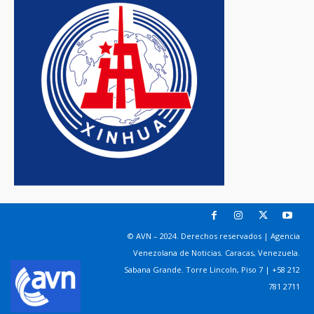
© AVN – 2024. Derechos reservados | Agencia
Venezolana de Noticias. Caracas, Venezuela.
Sabana Grande. Torre Lincoln, Piso 7 | +58 212
781 2711