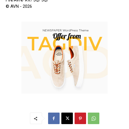
FIN/AVN/ RV/ JQ/ JQ/
© AVN - 2026