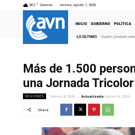
C
28.2
Caracas
viernes, agosto 7, 2026
INICIO
GOBIERNO
POLÍTICA
LO ÚLTIMO
Cuatro jóvenes vene
Más de 1.500 persona
una Jornada Tricolor
febrero 8, 2026
Actualizado:
febrero 8, 2026
REGIONES
Share