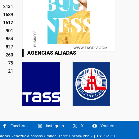
2131
1689
1612
901
854
827
AGENCIAS ALIADAS
260
75
21
Facebook
Instagram
X
Youtube
racas, Venezuela. Sabana Grande. Torre Lincoln, Piso 7 | +58 212 781