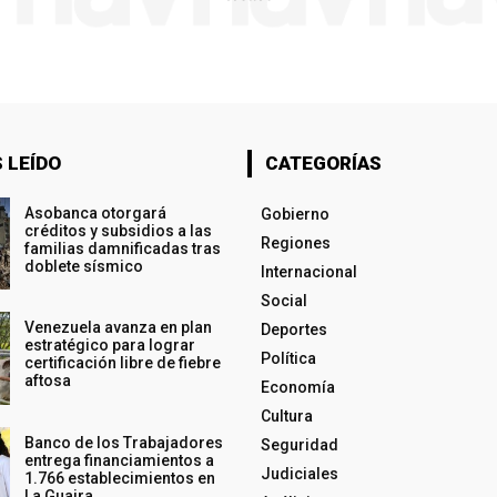
 LEÍDO
CATEGORÍAS
Asobanca otorgará
Gobierno
créditos y subsidios a las
Regiones
familias damnificadas tras
doblete sísmico
Internacional
Social
Venezuela avanza en plan
Deportes
estratégico para lograr
Política
certificación libre de fiebre
aftosa
Economía
Cultura
Banco de los Trabajadores
Seguridad
entrega financiamientos a
Judiciales
1.766 establecimientos en
La Guaira