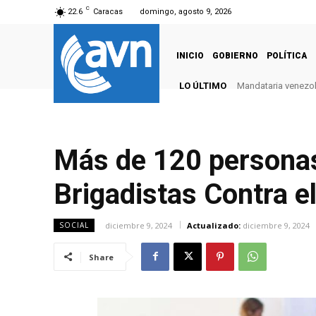
C
22.6
Caracas
domingo, agosto 9, 2026
INICIO
GOBIERNO
POLÍTICA
LO ÚLTIMO
Mandataria venezola
Más de 120 personas
Brigadistas Contra e
diciembre 9, 2024
Actualizado:
diciembre 9, 2024
SOCIAL
Share