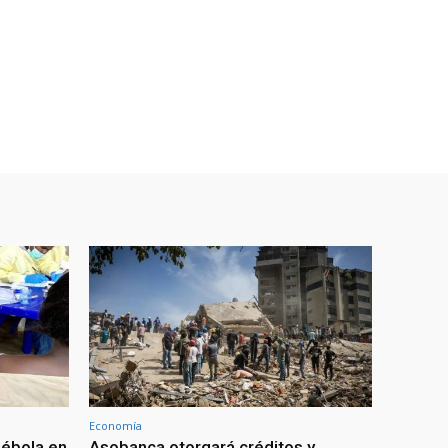
Economía
 ébola en
Asobanca otorgará créditos y