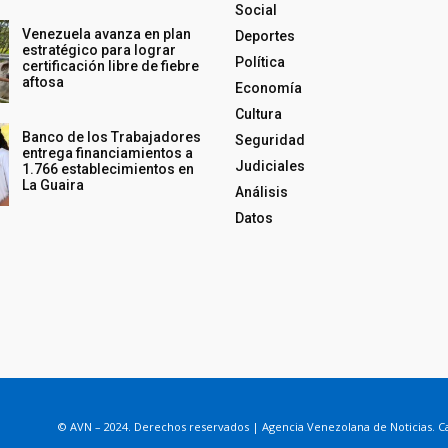
Social
Venezuela avanza en plan
Deportes
estratégico para lograr
Política
certificación libre de fiebre
aftosa
Economía
Cultura
Banco de los Trabajadores
Seguridad
entrega financiamientos a
Judiciales
1.766 establecimientos en
La Guaira
Análisis
Datos
© AVN – 2024. Derechos reservados | Agencia Venezolana de Noticias. Ca