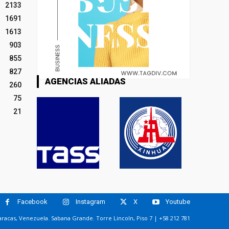
2133
1691
1613
903
855
827
AGENCIAS ALIADAS
260
75
21
Facebook
Instagram
X
Youtube
racas, Venezuela. Sabana Grande. Torre Lincoln, Piso 7 | +58 212 781