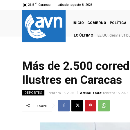
C
21.5
Caracas
sábado, agosto 8, 2026
INICIO
GOBIERNO
POLÍTICA
LO ÚLTIMO
EE.UU. desvía 51 b
Más de 2.500 corred
Ilustres en Caracas
febrero 15, 2026
Actualizado:
febrero 15, 2026
DEPORTES
Share