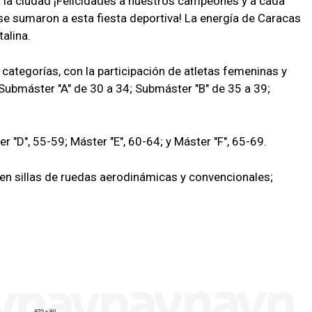
 la ciudad ¡Felicidades a nuestros campeones y a cada
e sumaron a esta fiesta deportiva! La energía de Caracas
talina.
 categorías, con la participación de atletas femeninas y
 Submáster "A" de 30 a 34; Submáster "B" de 35 a 39;
 "D", 55-59; Máster "E", 60-64; y Máster "F", 65-69.
en sillas de ruedas aerodinámicas y convencionales;