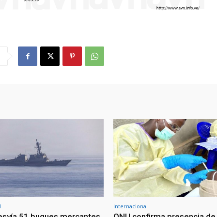
l
Internacional
esvía 51 buques mercantes
ONU confirma presencia de