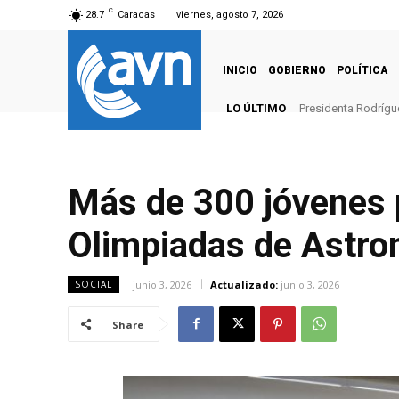
C
28.7
Caracas
viernes, agosto 7, 2026
INICIO
GOBIERNO
POLÍTICA
LO ÚLTIMO
Presidenta Rodrígu
Más de 300 jóvenes p
Olimpiadas de Astr
junio 3, 2026
Actualizado:
junio 3, 2026
SOCIAL
Share