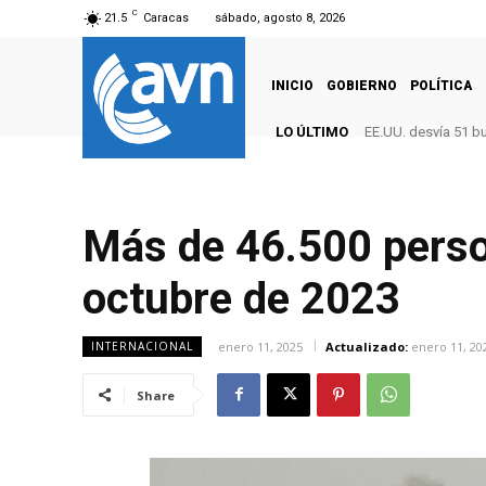
C
21.5
Caracas
sábado, agosto 8, 2026
INICIO
GOBIERNO
POLÍTICA
LO ÚLTIMO
EE.UU. desvía 51 b
Más de 46.500 pers
octubre de 2023
enero 11, 2025
Actualizado:
enero 11, 20
INTERNACIONAL
Share