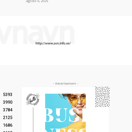
agosto 6, 2026
- Advertisement -
5393
3990
3784
2125
1686