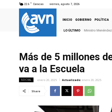
C
22.6
Caracas
viernes, agosto 7, 2026
INICIO
GOBIERNO
POLÍTICA
LO ÚLTIMO
Ministro Menéndez: 
Más de 5 millones de
va a la Escuela
enero 20, 2025
Actualizado:
enero 20, 2025
SOCIAL
Share