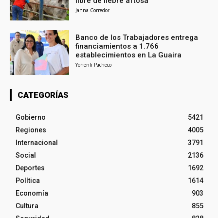
libre de fiebre aftosa
Janna Corredor
Banco de los Trabajadores entrega
financiamientos a 1.766
establecimientos en La Guaira
Yohenli Pacheco
CATEGORÍAS
Gobierno
5421
Regiones
4005
Internacional
3791
Social
2136
Deportes
1692
Política
1614
Economía
903
Cultura
855