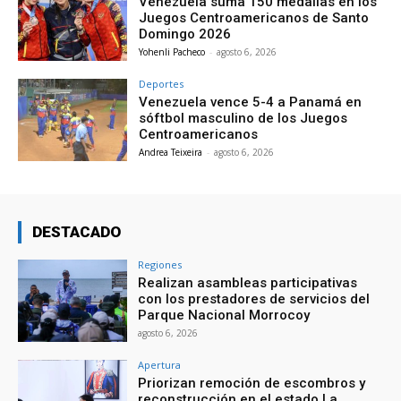
Venezuela suma 150 medallas en los
Juegos Centroamericanos de Santo
Domingo 2026
Yohenli Pacheco
-
agosto 6, 2026
Deportes
Venezuela vence 5-4 a Panamá en
sóftbol masculino de los Juegos
Centroamericanos
Andrea Teixeira
-
agosto 6, 2026
DESTACADO
Regiones
Realizan asambleas participativas
con los prestadores de servicios del
Parque Nacional Morrocoy
agosto 6, 2026
Apertura
Priorizan remoción de escombros y
reconstrucción en el estado La